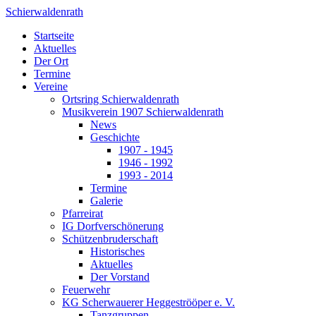
Schierwaldenrath
Startseite
Aktuelles
Der Ort
Termine
Vereine
Ortsring Schierwaldenrath
Musikverein 1907 Schierwaldenrath
News
Geschichte
1907 - 1945
1946 - 1992
1993 - 2014
Termine
Galerie
Pfarreirat
IG Dorfverschönerung
Schützenbruderschaft
Historisches
Aktuelles
Der Vorstand
Feuerwehr
KG Scherwauerer Heggeströöper e. V.
Tanzgruppen