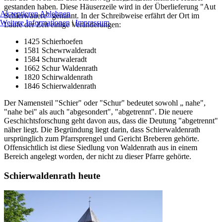
gestanden haben. Diese Häuserzeile wird in der Überlieferung "Aut
Akzeptieren
Ablehnen
Schierwauere" genannt. In der Schreibweise erfährt der Ort im
Weitere Informationen
|
Impressum
Laufe der Zeit einige Veränderungen:
1425 Schierhoefen
1581 Schewrwalderadt
1584 Schurwaleradt
1662 Schur Waldenrath
1820 Schirwaldenrath
1846 Schierwaldenrath
Der Namensteil "Schier" oder "Schur" bedeutet sowohl „ nahe",
"nahe bei" als auch "abgesondert", "abgetrennt". Die neuere
Geschichtsforschung geht davon aus, dass die Deutung "abgetrennt"
näher liegt. Die Begründung liegt darin, dass Schierwaldenrath
ursprünglich zum Pfarrsprengel und Gericht Breberen gehörte.
Offensichtlich ist diese Siedlung von Waldenrath aus in einem
Bereich angelegt worden, der nicht zu dieser Pfarre gehörte.
Schierwaldenrath heute