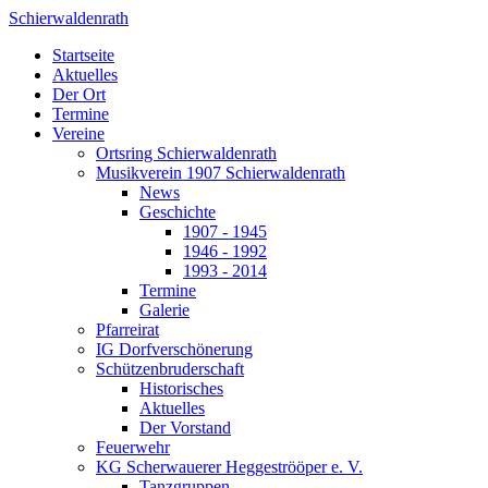
Schierwaldenrath
Startseite
Aktuelles
Der Ort
Termine
Vereine
Ortsring Schierwaldenrath
Musikverein 1907 Schierwaldenrath
News
Geschichte
1907 - 1945
1946 - 1992
1993 - 2014
Termine
Galerie
Pfarreirat
IG Dorfverschönerung
Schützenbruderschaft
Historisches
Aktuelles
Der Vorstand
Feuerwehr
KG Scherwauerer Heggeströöper e. V.
Tanzgruppen